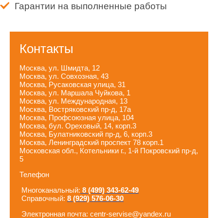
Гарантии на выполненные работы
Контакты
Москва, ул. Шмидта, 12
Москва, ул. Совхозная, 43
Москва, Русаковская улица, 31
Москва, ул. Маршала Чуйкова, 1
Москва, ул. Международная, 13
Москва, Востряковский пр-д, 17а
Москва, Профсоюзная улица, 104
Москва, бул. Ореховый, 14, корп.3
Москва, Булатниковский пр-д, 6, корп.3
Москва, Ленинградский проспект 78 корп.1
Московская обл., Котельники г., 1-й Покровский пр-д,
5
Телефон
Многоканальный:
8 (499) 343-62-49
Справочный:
8 (929) 576-06-30
Электронная почта: centr-servise@yandex.ru