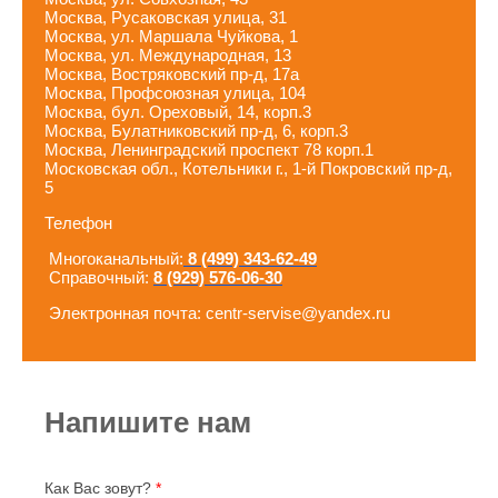
Москва, Русаковская улица, 31
Москва, ул. Маршала Чуйкова, 1
Москва, ул. Международная, 13
Москва, Востряковский пр-д, 17а
Москва, Профсоюзная улица, 104
Москва, бул. Ореховый, 14, корп.3
Москва, Булатниковский пр-д, 6, корп.3
Москва, Ленинградский проспект 78 корп.1
Московская обл., Котельники г., 1-й Покровский пр-д,
5
Телефон
Многоканальный:
8 (499) 343-62-49
Справочный:
8 (929) 576-06-30
Электронная почта: centr-servise@yandex.ru
Напишите нам
Как Вас зовут?
*