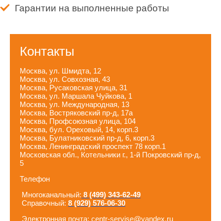
Гарантии на выполненные работы
Контакты
Москва, ул. Шмидта, 12
Москва, ул. Совхозная, 43
Москва, Русаковская улица, 31
Москва, ул. Маршала Чуйкова, 1
Москва, ул. Международная, 13
Москва, Востряковский пр-д, 17а
Москва, Профсоюзная улица, 104
Москва, бул. Ореховый, 14, корп.3
Москва, Булатниковский пр-д, 6, корп.3
Москва, Ленинградский проспект 78 корп.1
Московская обл., Котельники г., 1-й Покровский пр-д,
5
Телефон
Многоканальный:
8 (499) 343-62-49
Справочный:
8 (929) 576-06-30
Электронная почта: centr-servise@yandex.ru