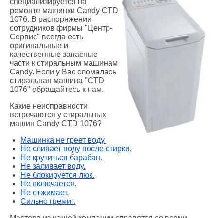
специализируется на
ремонте машинки Candy CTD
1076. В распоряжении
сотрудников фирмы "Центр-
Сервис" всегда есть
оригинальные и
качественные запасные
части к стиральным машинам
Candy. Если у Вас сломалась
стиральная машина "CTD
1076" обращайтесь к нам.
Какие неисправности
встречаются у стиральных
машин Candy CTD 1076?
Машинка не греет воду.
Не сливает воду после стирки.
Не крутиться барабан.
Не заливает воду.
Не блокируется люк.
Не включается.
Не отжимает.
Сильно гремит.
Мастера из нашей компании справятся со всеми