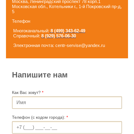
Москва, Ленинградский проспект 78 корп.1
Московская обл., Котельники г., 1-й Покровский пр-д,
5
Телефон
Многоканальный:
8 (499) 343-62-49
Справочный:
8 (929) 576-06-30
Электронная почта: centr-servise@yandex.ru
Напишите нам
Как Вас зовут?
*
Телефон (с кодом города):
*