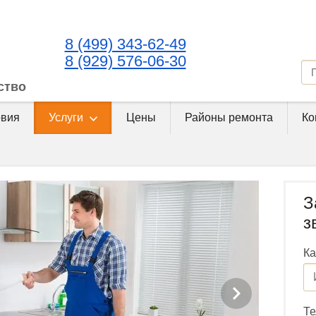
8 (499) 343-62-49
8 (929) 576-06-30
ство
овия
Услуги
Цены
Районы ремонта
Ко
З
з
Ка
Т