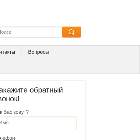
нтакты
Вопросы
акажите обратный
вонок!
к Вас зовут?
елефон